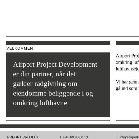
VELKOMMEN
Airport Pro
omkring luf
Airport Project Development
lufthavnsej
er din partner, når det
Vi har genne
gælder rådgivning om
gå ind som 
ejendomme beliggende i og
omkring lufthavne
AIRPORT PROJECT
T + 45 69 90 68 13
E info@airport