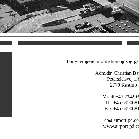
For yderligere information og spørgsm
Adm.dir. Christian B
Petersdalsvej 1
2770 Kastrup
Mobil +45 23429
Tlf. +45 699068
Fax +45 699068
cb@airport-pd.c
www.airport-pd.