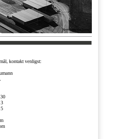
[Photography Max Touhey]
ål, kontakt venligst:
aumann
A
330
13
15
om
com